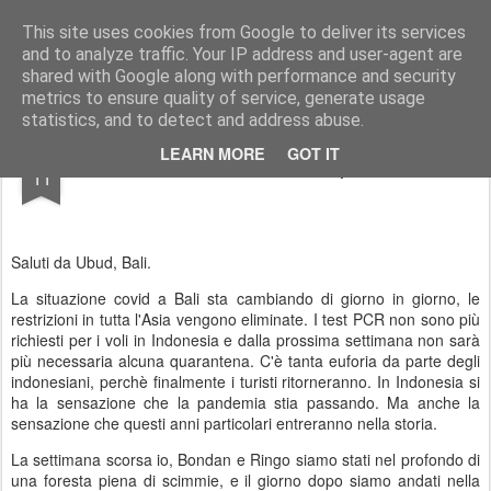
AWGifts Italia
This site uses cookies from Google to deliver its services
and to analyze traffic. Your IP address and user-agent are
Home
shared with Google along with performance and security
metrics to ensure quality of service, generate usage
statistics, and to detect and address abuse.
MAR
LEARN MORE
GOT IT
Giava Road Trip
11
Saluti da Ubud, Bali.
La situazione covid a Bali sta cambiando di giorno in giorno, le
restrizioni in tutta l'Asia vengono eliminate. I test PCR non sono più
richiesti per i voli in Indonesia e dalla prossima settimana non sarà
più necessaria alcuna quarantena. C'è tanta euforia da parte degli
indonesiani, perchè finalmente i turisti ritorneranno. In Indonesia si
ha la sensazione che la pandemia stia passando. Ma anche la
sensazione che questi anni particolari entreranno nella storia.
La settimana scorsa io, Bondan e Ringo siamo stati nel profondo di
una foresta piena di scimmie, e il giorno dopo siamo andati nella