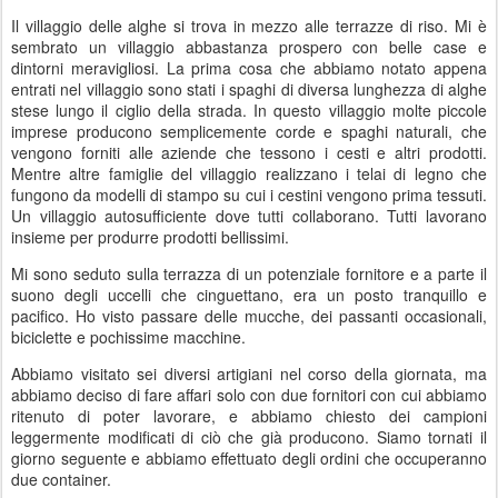
Il villaggio delle alghe si trova in mezzo alle terrazze di riso. Mi è
sembrato un villaggio abbastanza prospero con belle case e
dintorni meravigliosi. La prima cosa che abbiamo notato appena
entrati nel villaggio sono stati i spaghi di diversa lunghezza di alghe
stese lungo il ciglio della strada. In questo villaggio molte piccole
imprese producono semplicemente corde e spaghi naturali, che
vengono forniti alle aziende che tessono i cesti e altri prodotti.
Mentre altre famiglie del villaggio realizzano i telai di legno che
fungono da modelli di stampo su cui i cestini vengono prima tessuti.
Un villaggio autosufficiente dove tutti collaborano. Tutti lavorano
insieme per produrre prodotti bellissimi.
Mi sono seduto sulla terrazza di un potenziale fornitore e a parte il
suono degli uccelli che cinguettano, era un posto tranquillo e
pacifico. Ho visto passare delle mucche, dei passanti occasionali,
biciclette e pochissime macchine.
Abbiamo visitato sei diversi artigiani nel corso della giornata, ma
abbiamo deciso di fare affari solo con due fornitori con cui abbiamo
ritenuto di poter lavorare, e abbiamo chiesto dei campioni
leggermente modificati di ciò che già producono. Siamo tornati il
giorno seguente e abbiamo effettuato degli ordini che occuperanno
due container.