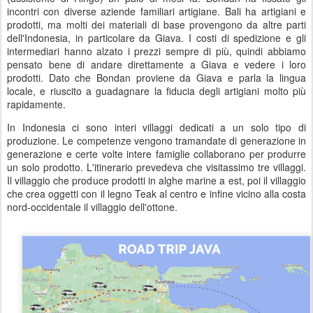
incontri con diverse aziende familiari artigiane. Bali ha artigiani e
prodotti, ma molti dei materiali di base provengono da altre parti
dell'Indonesia, in particolare da Giava. I costi di spedizione e gli
intermediari hanno alzato i prezzi sempre di più, quindi abbiamo
pensato bene di andare direttamente a Giava e vedere i loro
prodotti. Dato che Bondan proviene da Giava e parla la lingua
locale, e riuscito a guadagnare la fiducia degli artigiani molto più
rapidamente.
In Indonesia ci sono interi villaggi dedicati a un solo tipo di
produzione. Le competenze vengono tramandate di generazione in
generazione e certe volte intere famiglie collaborano per produrre
un solo prodotto. L'itinerario prevedeva che visitassimo tre villaggi.
Il villaggio che produce prodotti in alghe marine a est, poi il villaggio
che crea oggetti con il legno Teak al centro e infine vicino alla costa
nord-occidentale il villaggio dell'ottone.