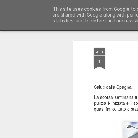
AWGifts Italia
This site uses cookies from Google to d
are shared with Google along with perf
statistics, and to detect and address a
Magazine
Home
APR
1
Saluti dalla Spagna,
La scorsa settimana ti
pulizia è iniziata e il
quasi finito, tutto è s