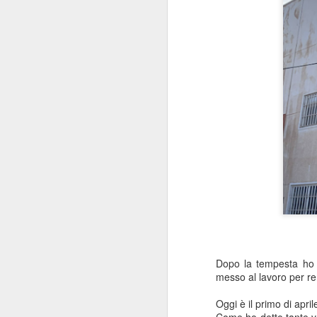
MATTO COME UN
JUL
10
Dopo la tempesta ho 
PAPPAGALLO… MA
messo al lavoro per ren
ORGOGLIOSO PIÙ
CHE MAI
Oggi è il primo di apri
Saluti dalla Slovacchia
Come ho detto tante vo