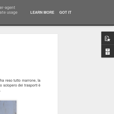
ser-agent
LEARN MORE
GOT IT
rate usage
ti e Natale a luglio
 quest’isola magica… anche se il mio
 da qualche parte tra Helsinki,
ettimana scorsa vi ho scritto dalla
ontato di quella sconsiderata gita in
 malissimo. Se vi siete perso il mio
ha reso tutto marrone, la
uperarlo qui.
lo sciopero dei trasporti è
.
riuscito a trascorrere un po’ di tempo
acchia, anche se, come sempre, è stato
 Ferro. Un giorno, a pranzo, Tomas mi ha