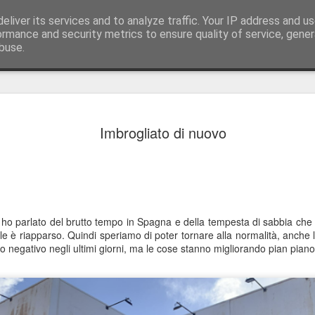
eliver its services and to analyze traffic. Your IP address and u
ormance and security metrics to ensure quality of service, gene
buse.
Cavoli, con
JUL
Imbrogliato di nuovo
17
Saluti da Bali…
Sì, sono appena tornato su
corpo sembra essere ancora
Shanghai e Bratislava. La s
Slovacchia, dove vi ho racc
barca in Spagna: sono stato
 ho parlato del brutto tempo in Spagna e della tempesta di sabbia che 
precedente blog, potete rec
 sole è riapparso. Quindi speriamo di poter tornare alla normalità, anche 
tato negativo negli ultimi giorni, ma le cose stanno migliorando pian piano
Dopo essermi ripreso, sono 
con il nostro team in Slov
troppo poco.
Pranzo dietro la Cortina di