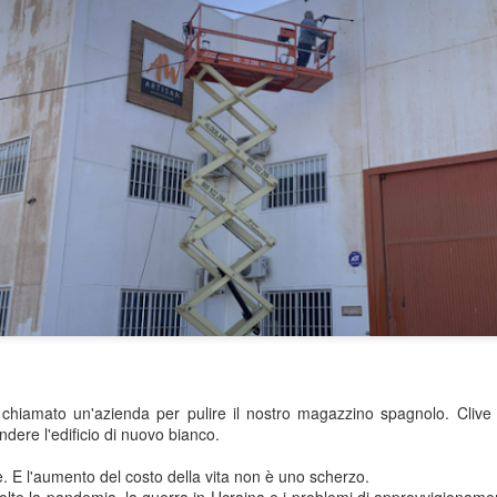
portato in quello che posso
caffè operaio comunista vec
Questi posti esistono ancor
Buddha Sulla
Un brivido di pericolo a
JUL
JUN
3
26
chiamato un'azienda per pulire il nostro magazzino spagnolo. Clive
Montagna
Mijas
dere l'edificio di nuovo bianco.
Un altro saluto dalla Spagna…
Ciao scrivo di nuovo da un
venerdì caldissimo…
le. E l'aumento del costo della vita non è uno scherzo.
Spero che stiate bene e che vi
lte la pandemia, la guerra in Ucraina e i problemi di approvvigioname