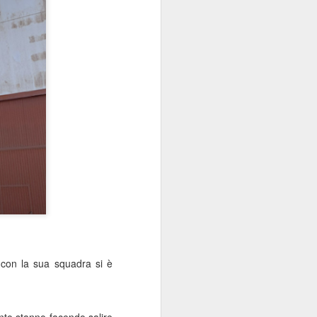
 descrivere solo come un vero e proprio
chio stile.
a in Slovacchia.
Il giorno più lungo, la
JUN
19
 con la sua squadra si è
festa del papà e una
valigia piena di sapone
Saluti dalla Spagna
nto stanno facendo salire