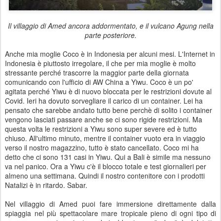
Il villaggio di Amed ancora addormentato, e il vulcano Agung nella
parte posteriore.
Anche mia moglie Coco è in Indonesia per alcuni mesi. L'Internet in
Indonesia è piuttosto irregolare, il che per mia moglie è molto
stressante perché trascorre la maggior parte della giornata
comunicando con l'ufficio di AW China a Yiwu. Coco è un po'
agitata perché Yiwu è di nuovo bloccata per le restrizioni dovute al
Covid. Ieri ha dovuto sorvegliare il carico di un container. Lei ha
pensato che sarebbe andato tutto bene perchè di solito i container
vengono lasciati passare anche se ci sono rigide restrizioni. Ma
questa volta le restrizioni a Yiwu sono super severe ed è tutto
chiuso. All'ultimo minuto, mentre il container vuoto era in viaggio
verso il nostro magazzino, tutto è stato cancellato. Coco mi ha
detto che ci sono 131 casi in Yiwu. Qui a Bali è simile ma nessuno
va nel panico. Ora a Yiwu c'è il blocco totale e test giornalieri per
almeno una settimana. Quindi il nostro contenitore con i prodotti
Natalizi è in ritardo. Sabar.
Nel villaggio di Amed puoi fare immersione direttamente dalla
spiaggia nel più spettacolare mare tropicale pieno di ogni tipo di