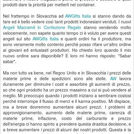
prodotti dare la priorità per metterli nel container.
Nel frattempo in Slovacchia ad
AWGifts Italia
si stanno dando da
fare ed è bello vedere così tanti prodotti indonesiani venduti. I nuovi
Angeli Macramè in Confezione Regalo
stanno vendendo molto
velocemente, non sapete quanto tempo ci è voluto per avere questi
angeli sul sito
AWGifts Italia
e quanti ordini ha il produttore, ma
sono veramente molto contento perchè posso rifare un'altro ordine
ai giovani ed entusiasti produttori. Ho chiesto loro quando il mio
nuovo ordine sara disponibile? E loro mi hanno risposto: "Sabar
sabar".
Ma non tutto va bene, nel Regno Unito e in Slovacchia i prezzi delle
materie prime e delle spedizioni sono alle stelle.
AW
lavora
duramente per diminuire i costi e assorbire gli aumenti di prezzo,
so che ogni prodotto ha un prezzo massimo a cui si può vendere al
meglio. Mi preoccupo quando i prodotti iniziano a sembrare costosi
perché interrompe il flusso di merci e il karma positivo. Mi dispiace,
ma a breve dovremmo aumentare alcuni prezzi. I problemi di
approvvigionamento, aumento delle materie prime, carenza di
materie prime, inflazione, costo del carburante e prezzo
dell'energia ci hanno spinto a prendere questa drastica decisione, e
a breve aumentare i prezzi di alcuni dei nostri prodotti. Questa è la