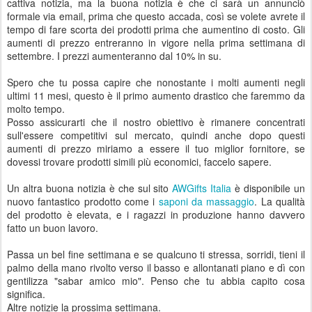
cattiva notizia, ma la buona notizia è che ci sarà un annunciò
formale via email, prima che questo accada, così se volete avrete il
tempo di fare scorta dei prodotti prima che aumentino di costo. Gli
aumenti di prezzo entreranno in vigore nella prima settimana di
settembre. I prezzi aumenteranno dal 10% in su.
Spero che tu possa capire che nonostante i molti aumenti negli
ultimi 11 mesi, questo è il primo aumento drastico che faremmo da
molto tempo.
Posso assicurarti che il nostro obiettivo è rimanere concentrati
sull'essere competitivi sul mercato, quindi anche dopo questi
aumenti di prezzo miriamo a essere il tuo miglior fornitore, se
dovessi trovare prodotti simili più economici, faccelo sapere.
Un altra buona notizia è che sul sito
AWGifts Italia
è disponibile un
nuovo fantastico prodotto come i
saponi da massaggio
. La qualità
del prodotto è elevata, e i ragazzi in produzione hanno davvero
fatto un buon lavoro.
Passa un bel fine settimana e se qualcuno ti stressa, sorridi, tieni il
palmo della mano rivolto verso il basso e allontanati piano e dì con
gentilizza "sabar amico mio". Penso che tu abbia capito cosa
significa.
Altre notizie la prossima settimana.