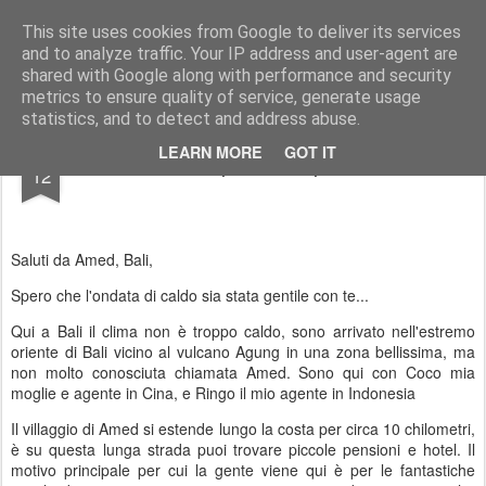
AWGifts Italia
This site uses cookies from Google to deliver its services
and to analyze traffic. Your IP address and user-agent are
Home
shared with Google along with performance and security
metrics to ensure quality of service, generate usage
statistics, and to detect and address abuse.
AUG
LEARN MORE
GOT IT
Oltre le porte del paradiso
12
Saluti da Amed, Bali,
Spero che l'ondata di caldo sia stata gentile con te...
Qui a Bali il clima non è troppo caldo, sono arrivato nell'estremo
oriente di Bali vicino al vulcano Agung in una zona bellissima, ma
non molto conosciuta chiamata Amed. Sono qui con Coco mia
moglie e agente in Cina, e Ringo il mio agente in Indonesia
Il villaggio di Amed si estende lungo la costa per circa 10 chilometri,
è su questa lunga strada puoi trovare piccole pensioni e hotel. Il
motivo principale per cui la gente viene qui è per le fantastiche