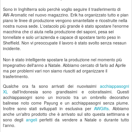
Sono in Inghilterra solo perchè voglio seguire il trasferimento di
AW-Aromatic nel nuovo magazzino. Erik ha organizzato tutto e pian
piano le linee di produzione vengono smantellate e ricostruite nella
nostra nuova sede. L'ostacolo più grande è stato spostare l'enorme
macchina che ci aiuta nella produzione dei saponi, pesa sei
tonnellate e solo un'azienda e capace di spostare tanto peso in
Sheffield. Non vi preoccupate il lavoro è stato svolto senza nessun
incidente.
Non è stato intelligente spostare la produzione nel momento più
impegnativo dell'anno a Natale. Abbiamo cercato di farlo ad Aprile
ma per problemi vari non siamo riusciti ad organizzare il
trasferimento.
Qualche ora fa sono arrivati dei nuovissimi
acchiappasogni
XL
dall'Indonesia sono grandissimi e coloratissimi. Questi
acchiappasogni sono un incrocio tra un ombrello decorativo
balinese noto come Payung e un acchiappasogni senza piume.
Inoltre sono stati sviluppati in esclusiva per
AWGifts
. Abbiamo
anche un'altro prodotto che è arrivato sul sito questa settimana e
sono degli
angeli
perfetti da vendere a Natale o durante tutto
l'anno.