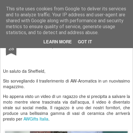
AWGifts Italia
This site uses cookies from Google to deliver its services
and to analyze traffic. Your IP address and user-agent are
Home
shared with Google along with performance and security
metrics to ensure quality of service, generate usage
statistics, and to detect and address abuse.
OCT
LEARN MORE
GOT IT
Un spaventoso Halloween
28
Un saluto da Sheffield,
Sto sorvegliando il trasferimento di AW-Aromatics in un nuovissimo
magazzino.
Ho appena visto un video di un ragazzo che si precipita a salvare la
moto mentre viene trascinata via dall'acqua, il video è diventato
virale sui social media. Il ragazzo è uno dei nostri fornitori, che
produce una bellissima gamma di vasi di ceramica che arriverà
presto per
AWGifts Italia
.