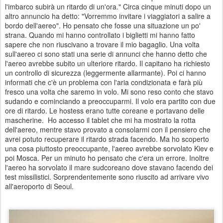
l'imbarco subirà un ritardo di un'ora." Circa cinque minuti dopo un
altro annuncio ha detto: "Vorremmo invitare i viaggiatori a salire a
bordo dell'aereo". Ho pensato che fosse una situazione un po'
strana. Quando mi hanno controllato i biglietti mi hanno fatto
sapere che non riuscivano a trovare il mio bagaglio. Una volta
sull'aereo ci sono stati una serie di annunci che hanno detto che
l'aereo avrebbe subito un ulteriore ritardo. Il capitano ha richiesto
un controllo di sicurezza (leggermente allarmante). Poi ci hanno
informati che c'è un problema con l'aria condizionata e farà più
fresco una volta che saremo in volo. Mi sono reso conto che stavo
sudando e cominciando a preoccuparmi. Il volo era partito con due
ore di ritardo. Le hostess erano tutte coreane e portavano delle
mascherine. Ho accesso il tablet che mi ha mostrato la rotta
dell'aereo, mentre stavo provato a consolarmi con il pensiero che
avrei potuto recuperare il ritardo strada facendo. Ma ho scoperto
una cosa piuttosto preoccupante, l'aereo avrebbe sorvolato Kiev e
poi Mosca. Per un minuto ho pensato che c'era un errore. Inoltre
l'aereo ha sorvolato il mare sudcoreano dove stavano facendo dei
test missilistici. Sorprendentemente sono riuscito ad arrivare vivo
all'aeroporto di Seoul.