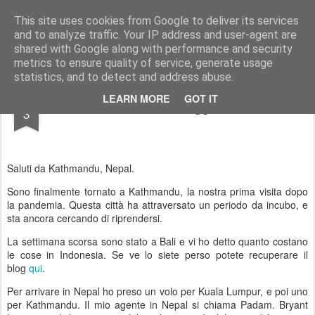
AWGifts Italia
This site uses cookies from Google to deliver its services
and to analyze traffic. Your IP address and user-agent are
Home
shared with Google along with performance and security
metrics to ensure quality of service, generate usage
statistics, and to detect and address abuse.
MAR
LEARN MORE
GOT IT
Lato selvaggio
3
Saluti da Kathmandu, Nepal.
Sono finalmente tornato a Kathmandu, la nostra prima visita dopo
la pandemia. Questa città ha attraversato un periodo da incubo, e
sta ancora cercando di riprendersi.
La settimana scorsa sono stato a Bali e vi ho detto quanto costano
le cose in Indonesia. Se ve lo siete perso potete recuperare il
blog
qui
.
Per arrivare in Nepal ho preso un volo per Kuala Lumpur, e poi uno
per Kathmandu. Il mio agente in Nepal si chiama Padam. Bryant