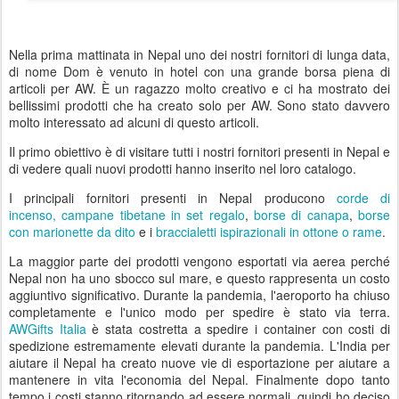
Nella prima mattinata in Nepal uno dei nostri fornitori di lunga data,
di nome Dom è venuto in hotel con una grande borsa piena di
articoli per AW. È un ragazzo molto creativo e ci ha mostrato dei
bellissimi prodotti che ha creato solo per AW. Sono stato davvero
molto interessato ad alcuni di questo articoli.
Il primo obiettivo è di visitare tutti i nostri fornitori presenti in Nepal e
di vedere quali nuovi prodotti hanno inserito nel loro catalogo.
I principali fornitori presenti in Nepal producono
corde di
incenso,
campane tibetane in set regalo
,
borse di canapa
,
borse
con marionette da dito
e i
braccialetti ispirazionali in ottone o rame
.
La maggior parte dei prodotti vengono esportati via aerea perché
Nepal non ha uno sbocco sul mare, e questo rappresenta un costo
aggiuntivo significativo. Durante la pandemia, l'aeroporto ha chiuso
completamente e l'unico modo per spedire è stato via terra.
AWGifts Italia
è stata costretta a spedire i container con costi di
spedizione estremamente elevati durante la pandemia. L'India per
aiutare il Nepal ha creato nuove vie di esportazione per aiutare a
mantenere in vita l'economia del Nepal. Finalmente dopo tanto
tempo i costi stanno ritornando ad essere normali, quindi ho deciso