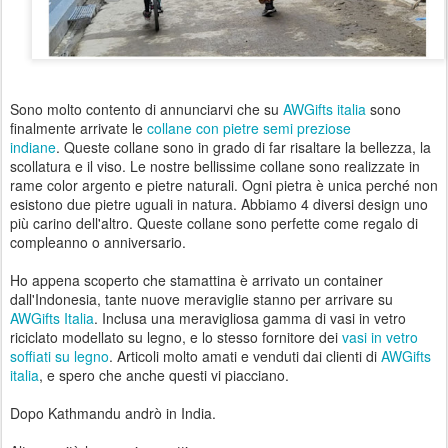
Sono molto contento di annunciarvi che su
AWGifts italia
sono
finalmente arrivate le
collane con pietre semi preziose
indiane
. Queste collane sono in grado di far risaltare la bellezza, la
scollatura e il viso. Le nostre bellissime collane sono realizzate in
rame color argento e pietre naturali. Ogni pietra è unica perché non
esistono due pietre uguali in natura. Abbiamo 4 diversi design uno
più carino dell'altro. Queste collane sono perfette come regalo di
compleanno o anniversario.
Ho appena scoperto che stamattina è arrivato un container
dall'Indonesia, tante nuove meraviglie stanno per arrivare su
AWGifts Italia
. Inclusa una meravigliosa gamma di vasi in vetro
riciclato modellato su legno, e lo stesso fornitore dei
vasi in vetro
soffiati su legno
. Articoli molto amati e venduti dai clienti di
AWGifts
italia
, e spero che anche questi vi piacciano.
Dopo Kathmandu andrò in India.