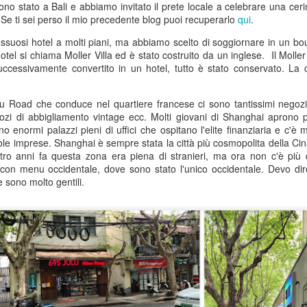
no stato a Bali e abbiamo invitato il prete locale a celebrare una cer
portato in quello che posso
. Se ti sei perso il mio precedente blog puoi recuperarlo
qui
.
caffè operaio comunista vec
ssuosi hotel a molti piani, ma abbiamo scelto di soggiornare in un bou
Questi posti esistono ancor
otel si chiama Moller Villa ed è stato costruito da un inglese. Il Moller
uccessivamente convertito in un hotel, tutto è stato conservato. La 
u Road che conduce nel quartiere francese ci sono tantissimi negozi d
ozi di abbigliamento vintage ecc. Molti giovani di Shanghai aprono pi
no enormi palazzi pieni di uffici che ospitano l'elite finanziaria e c'è 
le imprese. Shanghai è sempre stata la città più cosmopolita della Cina
ttro anni fa questa zona era piena di stranieri, ma ora non c'è pi
i con menu occidentale, dove sono stato l'unico occidentale. Devo di
 sono molto gentili.
Buddha Sulla
Un brivido di pericolo a
JUL
JUN
3
26
Montagna
Mijas
Un altro saluto dalla Spagna…
Ciao scrivo di nuovo da un
venerdì caldissimo…
Spero che stiate bene e che vi