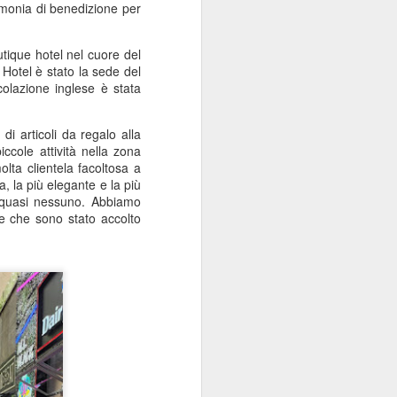
imonia di benedizione per
 descrivere solo come un vero e proprio
chio stile.
tique hotel nel cuore del
a in Slovacchia.
 Hotel è stato la sede del
colazione inglese è stata
i articoli da regalo alla
ccole attività nella zona
molta clientela facoltosa a
, la più elegante e la più
ù quasi nessuno. Abbiamo
re che sono stato accolto
Il giorno più lungo, la
JUN
19
festa del papà e una
valigia piena di sapone
Saluti dalla Spagna