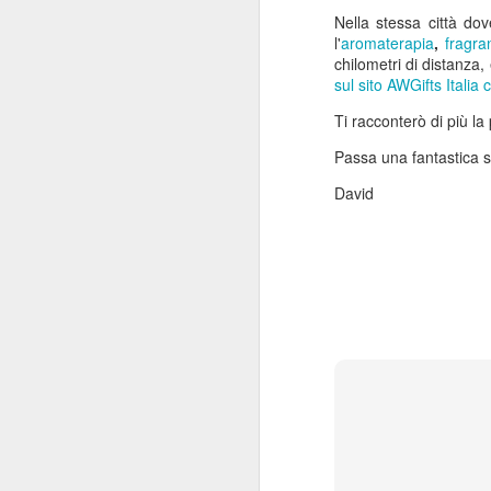
Nella stessa città do
La
l'
aromaterapia
,
fragr
me
chilometri di distanza,
fi
sul sito AWGifts Italia 
M
Ti racconterò di più l
Passa una fantastica 
E
fa
David
ma
Ho
no
dr
p
M
U
Ir
fa
è 