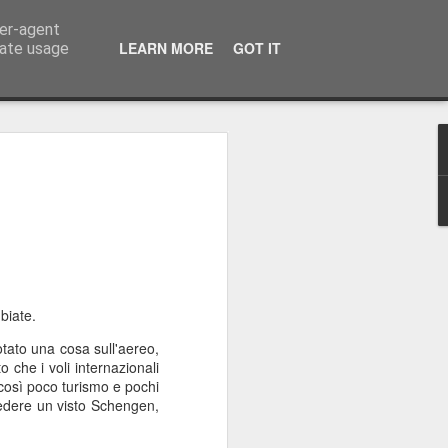
ser-agent
LEARN MORE
GOT IT
rate usage
ti e Natale a luglio
 quest’isola magica… anche se il mio
 da qualche parte tra Helsinki,
ettimana scorsa vi ho scritto dalla
ontato di quella sconsiderata gita in
 malissimo. Se vi siete perso il mio
biate.
uperarlo qui.
ato una cosa sull'aereo,
riuscito a trascorrere un po’ di tempo
o che i voli internazionali
acchia, anche se, come sempre, è stato
 così poco turismo e pochi
iedere un visto Schengen,
 Ferro. Un giorno, a pranzo, Tomas mi ha