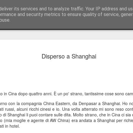
eliver its services and to analyze traffic. Your IP address and u
ormance and security metrics to ensure quality of service, gene
buse.
Cavoli, con
JUL
Disperso a Shanghai
17
Saluti da Bali…
Sì, sono appena tornato su
corpo sembra essere ancora
Shanghai e Bratislava. La s
Slovacchia, dove vi ho racc
barca in Spagna: sono stato
o in Cina dopo quattro anni. È un po' strano, tantissime cose sono cam
precedente blog, potete rec
urno con la compagnia China Eastern, da Denpasar a Shanghai. Ho not
Dopo essermi ripreso, sono 
ati russi, alcuni ricchi cinesi e io. Una volta atterrato mi sono reso cont
con il nostro team in Slov
 di Shanghai li puoi contare sulle dita. Molto strano, che in Cina ci sia
troppo poco.
Coco (mia moglie e agente di AW China) era andata a Shanghai per rich
ti in hotel.
Pranzo dietro la Cortina di