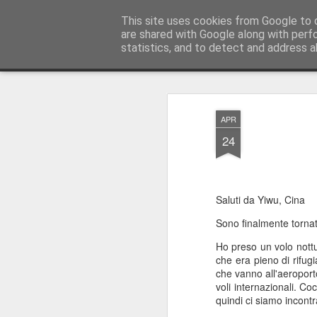
AWGifts Italia
This site uses cookies from Google to d
are shared with Google along with perf
statistics, and to detect and address a
Magazine
Home
APR
24
Saluti da Yiwu, Cina
Sono finalmente tornat
Ho preso un volo nott
che era pieno di rifugi
che vanno all'aeroporto
voli internazionali. 
quindi ci siamo incontra