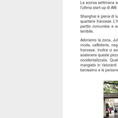
La scorsa settimana so
l'ultima start-up di AW
Shanghai è piena di lu
quartiere francese. L'h
partito comunista e s
terribile.
Adoriamo la zona, Jul
moda, caffetterie, neg
francese. Inoltre ci so
sostenere queste picco
occidentalizzata. Qua
mangiato in ristorant
benissimo e le persone
MATTO COME UN
JUL
10
PAPPAGALLO… MA
ORGOGLIOSO PIÙ
CHE MAI
Saluti dalla Slovacchia