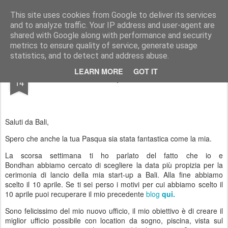
AWGifts Italia
This site uses cookies from Google to deliver its services
and to analyze traffic. Your IP address and user-agent are
Home
shared with Google along with performance and security
metrics to ensure quality of service, generate usage
statistics, and to detect and address abuse.
APR
LEARN MORE
GOT IT
È successo qualcosa di strano
14
Saluti da Bali,
Spero che anche la tua Pasqua sia stata fantastica come la mia.
La scorsa settimana ti ho parlato del fatto che io e
Bondhan abbiamo cercato di scegliere la data più propizia per la
cerimonia di lancio della mia start-up a Bali. Alla fine abbiamo
scelto il 10 aprile. Se ti sei perso i motivi per cui abbiamo scelto il
10 aprile puoi recuperare il mio precedente
blog
qui.
Sono felicissimo del mio nuovo ufficio, il mio obiettivo è di creare il
miglior ufficio possibile con location da sogno, piscina, vista sul