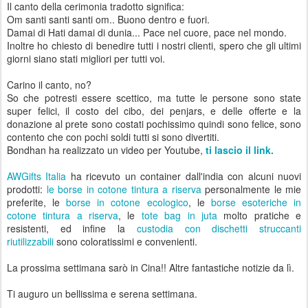
Il canto della cerimonia tradotto significa:
Om santi santi santi om.. Buono dentro e fuori.
Damai di Hati damai di dunia... Pace nel cuore, pace nel mondo.
Inoltre ho chiesto di benedire tutti i nostri clienti, spero che gli ultimi
giorni siano stati migliori per tutti voi.
Carino il canto, no?
So che potresti essere scettico, ma tutte le persone sono state
super felici, il costo del cibo, dei penjars, e delle offerte e la
donazione al prete sono costati pochissimo quindi sono felice, sono
contento che con pochi soldi tutti si sono divertiti.
Bondhan ha realizzato un video per Youtube,
ti lascio il link.
AWGifts Italia
ha ricevuto un container dall'india con alcuni nuovi
prodotti:
le borse in cotone tintura a riserva
personalmente le mie
preferite, le
borse in cotone ecologico
, le
borse esoteriche in
cotone tintura a riserva
, le
tote bag in juta
molto pratiche e
resistenti, ed infine la
custodia con dischetti struccanti
riutilizzabili
sono coloratissimi e convenienti.
La prossima settimana sarò in Cina!! Altre fantastiche notizie da lì.
Ti auguro un bellissima e serena settimana.