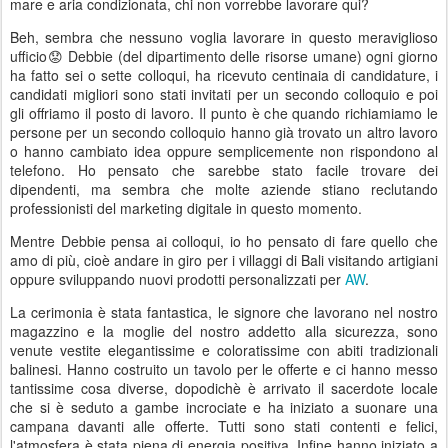
mare e aria condizionata, chi non vorrebbe lavorare qui?
Beh, sembra che nessuno voglia lavorare in questo meraviglioso
ufficio😟 Debbie (del dipartimento delle risorse umane) ogni giorno
ha fatto sei o sette colloqui, ha ricevuto centinaia di candidature, i
candidati migliori sono stati invitati per un secondo colloquio e poi
gli offriamo il posto di lavoro. Il punto è che quando richiamiamo le
persone per un secondo colloquio hanno già trovato un altro lavoro
o hanno cambiato idea oppure semplicemente non rispondono al
telefono. Ho pensato che sarebbe stato facile trovare dei
dipendenti, ma sembra che molte aziende stiano reclutando
professionisti del marketing digitale in questo momento.
Mentre Debbie pensa ai colloqui, io ho pensato di fare quello che
amo di più, cioè andare in giro per i villaggi di Bali visitando artigiani
oppure sviluppando nuovi prodotti personalizzati per
AW
.
La cerimonia è stata fantastica, le signore che lavorano nel nostro
magazzino e la moglie del nostro addetto alla sicurezza, sono
venute vestite elegantissime e coloratissime con abiti tradizionali
balinesi. Hanno costruito un tavolo per le offerte e ci hanno messo
tantissime cosa diverse, dopodichè è arrivato il sacerdote locale
che si è seduto a gambe incrociate e ha iniziato a suonare una
campana davanti alle offerte. Tutti sono stati contenti e felici,
l'atmosfera è stata piena di energia positiva. Infine hanno iniziato a