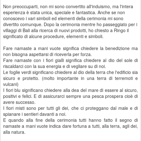
Non preoccuparti, non mi sono convertito all'induismo, ma l'intera
esperienza è stata unica, speciale e fantastica. Anche se non
conoscevo i vari simboli ed elementi della cerimonia mi sono
divertito comunque. Dopo la cerimonia mentre ho passeggiato per i
villaggi di Bali alla ricerca di nuovi prodotti, ho chiesto a Ringo il
significato di alcune procedure, elementi e simboli.
Fare namaste a mani vuote significa chiedere la benedizione ma
non bisogna aspettarsi di riceverla per forza.
Fare namaste con i fiori gialli significa chiedere al dio del sole di
riscaldarci con la sua energia e di vegliare su di noi.
Le foglie verdi significano chiedere al dio della terra che l'edificio sia
sicuro e protetto. (molto importante in una terra di terremoti e
vulcani)
I fiori blu significano chiedere alla dea del mare di essere al sicuro,
positivi e felici. E di assicurarci sempre una pesca prospera cioè di
avere successo.
I fiori misti sono per tutti gli dei, che ci proteggano dal male e di
spianare i sentieri davanti a noi.
E quando alla fine della cerimonia tutti hanno fatto il segno di
namaste a mani vuote indica dare fortuna a tutti, alla terra, agli dei,
alla natura.