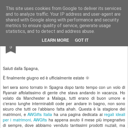
AWGifts Italia
This site uses cookies from Google to deliver its services
and to analyze traffic. Your IP address and user-agent are
Home
shared with Google along with performance and security
metrics to ensure quality of service, generate usage
statistics, and to detect and address abuse.
JUN
LEARN MORE
GOT IT
È arrivata l'ora di una scossa estiva
5
Saluti dalla Spagna,
È finalmente giugno ed è ufficialmente estate 🌞
Ieri sera sono tornato in Spagna dopo tanto tempo con un volo di
Ryanair affolatissimo di gente che stava andando in vacanza. Ho
volato da Manchester a Malaga, tutti erano di buon umore e
c'erano lunghe interminabili code per andare in bagno, non sono
sicuro che tutti ce l'abbiano fatta ahah. Questa è la stagione dei
matrimoni, e
AWGifts Italia
ha una pagina dedicata ai
regali ideali
per i matrimoni
.
AWGfts
ha appena avuto il mese più impegnativo
di sempre, dove abbiamo venduto tantissimi prodotti nuziali, ma