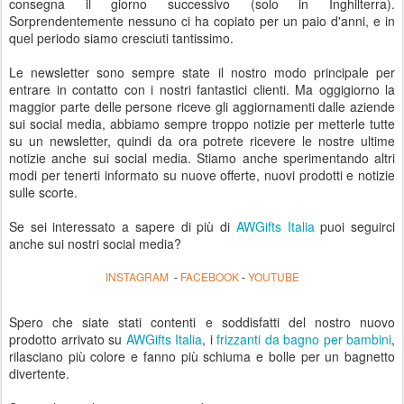
consegna il giorno successivo (solo in Inghilterra).
Sorprendentemente nessuno ci ha copiato per un paio d'anni, e in
quel periodo siamo cresciuti tantissimo.
Le newsletter sono sempre state il nostro modo principale per
entrare in contatto con i nostri fantastici clienti. Ma oggigiorno la
maggior parte delle persone riceve gli aggiornamenti dalle aziende
sui social media, abbiamo sempre troppo notizie per metterle tutte
su un newsletter, quindi da ora potrete ricevere le nostre ultime
notizie anche sui social media. Stiamo anche sperimentando altri
modi per tenerti informato su nuove offerte, nuovi prodotti e notizie
sulle scorte.
Se sei interessato a sapere di più di
AWGifts Italia
puoi seguirci
anche sui nostri social media?
INSTAGRAM
FACEBOOK
YOUTUBE
-
-
Spero che siate stati contenti e soddisfatti del nostro nuovo
prodotto arrivato su
AWGifts Italia
, i
frizzanti da bagno per bambini
,
rilasciano più colore e fanno più schiuma e bolle per un bagnetto
divertente.