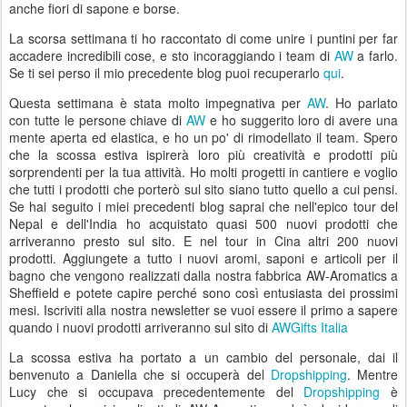
anche fiori di sapone e borse.
La scorsa settimana ti ho raccontato di come unire i puntini per far
accadere incredibili cose, e sto incoraggiando i team di
AW
a farlo.
Se ti sei perso il mio precedente blog puoi recuperarlo
qui
.
Questa settimana è stata molto impegnativa per
AW
. Ho parlato
con tutte le persone chiave di
AW
e ho suggerito loro di avere una
mente aperta ed elastica, e ho un po' di rimodellato il team. Spero
che la scossa estiva ispirerà loro più creatività e prodotti più
sorprendenti per la tua attività. Ho molti progetti in cantiere e voglio
che tutti i prodotti che porterò sul sito siano tutto quello a cui pensi.
Se hai seguito i miei precedenti blog saprai che nell'epico tour del
Nepal e dell'India ho acquistato quasi 500 nuovi prodotti che
arriveranno presto sul sito. E nel tour in Cina altri 200 nuovi
prodotti. Aggiungete a tutto i nuovi aromi, saponi e articoli per il
bagno che vengono realizzati dalla nostra fabbrica AW-Aromatics a
Sheffield e potete capire perché sono così entusiasta dei prossimi
mesi. Iscriviti alla nostra newsletter se vuoi essere il primo a sapere
quando i nuovi prodotti arriveranno sul sito di
AWGifts Italia
La scossa estiva ha portato a un cambio del personale, dai il
benvenuto a Daniella che si occuperà del
Dropshipping
. Mentre
Lucy che si occupava precedentemente del
Dropshipping
è