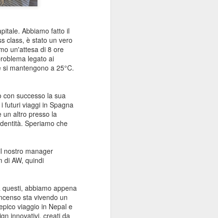
La settimana scorsa vi avevo
detto che l’estate stava prendendo
piede. Beh… questo fine
itale. Abbiamo fatto il
settimana è arrivata ufficialmente.
ss class, è stato un vero
Oggi è il solstizio d’estate, il
mo un'attesa di 8 ore
decimo giorno della nostra
problema legato ai
promozione “Follia di mezza
ure si mantengono a 25°C.
estate”.
Il solstizio d’estate è quasi
to con successo la sua
arrivato. Il giorno più lungo
i futuri viaggi in Spagna
dell’anno. La Festa del Papà. Il
un altro presso la
calcio. Le feste in spiaggia di San
'identità. Speriamo che
Juan, qui in Spagna.
 il nostro manager
m di AW, quindi
Tra questi, abbiamo appena
'incenso sta vivendo un
 epico viaggio in Nepal e
ign innovativi, creati da