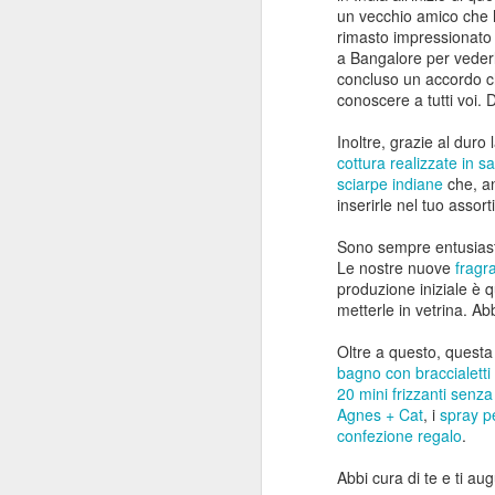
un vecchio amico che h
rimasto impressionato 
La
a Bangalore per vederli
me
concluso un accordo ch
fi
M
conoscere a tutti voi. 
Inoltre, grazie al duro
E
cottura realizzate in s
fa
sciarpe indiane
che, an
ma
inserirle nel tuo assor
Ho
Sono sempre entusiasta
no
Le nostre nuove
fragr
dr
produzione iniziale è 
p
metterle in vetrina. A
M
Oltre a questo, questa 
bagno con braccialetti
20 mini frizzanti senza
U
Agnes + Cat
, i
spray p
confezione regalo
.
Ir
fa
Abbi cura di te e ti a
è 