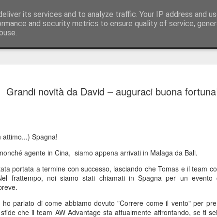
eliver its services and to analyze traffic. Your IP address and u
ormance and security metrics to ensure quality of service, gene
buse.
Cavoli, con
JUL
Grandi novità da David – auguraci buona fortuna
17
Saluti da Bali…
Sì, sono appena tornato su
corpo sembra essere ancora
Shanghai e Bratislava. La s
n attimo...) Spagna!
Slovacchia, dove vi ho racc
barca in Spagna: sono stato
nonché agente in Cina, siamo appena arrivati in Malaga da Bali.
precedente blog, potete rec
tata portata a termine con successo, lasciando che Tomas e il team co
Dopo essermi ripreso, sono 
Nel frattempo, noi siamo stati chiamati in Spagna per un evento d
con il nostro team in Slov
breve.
troppo poco.
i ho parlato di come abbiamo dovuto "Correre come il vento" per pre
ili sfide che il team AW Advantage sta attualmente affrontando, se ti s
Pranzo dietro la Cortina di