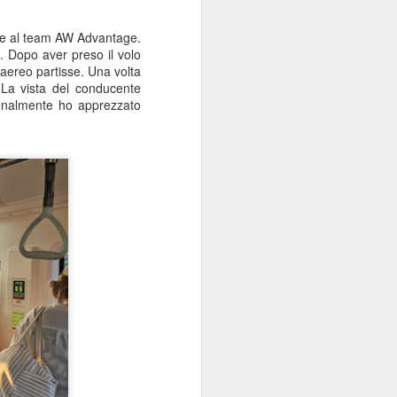
 descrivere solo come un vero e proprio
chio stile.
eme al team AW Advantage.
. Dopo aver preso il volo
a in Slovacchia.
l'aereo partisse. Una volta
 La vista del conducente
sonalmente ho apprezzato
Il giorno più lungo, la
JUN
19
festa del papà e una
valigia piena di sapone
Saluti dalla Spagna