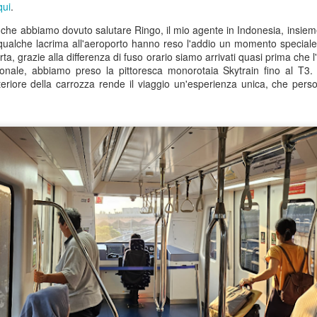
qui
.
portato in quello che posso
caffè operaio comunista vec
e che abbiamo dovuto salutare Ringo, il mio agente in Indonesia, insi
qualche lacrima all'aeroporto hanno reso l'addio un momento speciale
Questi posti esistono ancor
rta, grazie alla differenza di fuso orario siamo arrivati quasi prima che 
zionale, abbiamo preso la pittoresca monorotaia Skytrain fino al T3.
teriore della carrozza rende il viaggio un'esperienza unica, che per
Buddha Sulla
Un brivido di pericolo a
JUL
JUN
3
26
Montagna
Mijas
Un altro saluto dalla Spagna…
Ciao scrivo di nuovo da un
venerdì caldissimo…
Spero che stiate bene e che vi