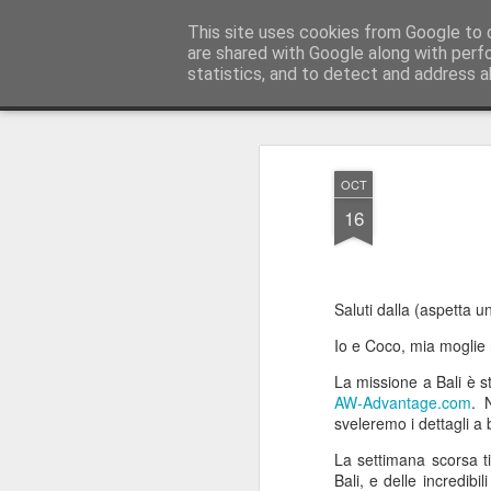
AWGifts Italia
This site uses cookies from Google to d
are shared with Google along with perf
statistics, and to detect and address a
Magazine
Home
OCT
16
Saluti dalla (aspetta u
Io e Coco, mia moglie 
La missione a Bali è s
AW-Advantage.com
. 
sveleremo i dettagli a 
La settimana scorsa t
Bali, e delle incredib