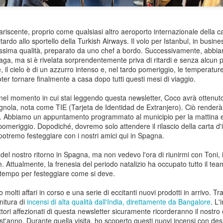
stiate godendo l’estate.
Spero che vi stiate godendo il bel
tempo ovunque siate!
Beh… questa non è una cosa che
riscente, proprio come qualsiasi altro aeroporto internazionale della cap
si vede tutti i giorni.
Fa più caldo che mai nel Regno
Per il registro cosmico
UN
tardo allo sportello della Turkish Airways. Il volo per Istanbul, in busine
Unito e in tutta Europa, e qui in
12
Saluti dalla Spagna.
tissima qualità, preparato da uno chef a bordo. Successivamente, abbia
Uno dei nostri clienti ha installato
AW la nostra stagione di Follia di
aga, ma si è rivelata sorprendentemente priva di ritardi e senza alcun 
uno dei nostri Buddha giganti da
Mezza Estate si sta chiudendo in
 nuovo venerdì… e la stagione calcistica è ufficialmente iniziata.
e, il cielo è di un azzurro intenso e, nel tardo pomeriggio, le temperat
giardino sulla cima di una
grande stile — letteralmente,
ter tornare finalmente a casa dopo tutti questi mesi di viaggio.
montagna in Slovacchia. Ci hanno
come i fuochi d’artificio di San
 settimana scorsa vi ho raccontato della vita qui in Spagna, del
assicurato che tutti i permessi e le
Juan che stanno illuminando
agazzino, del matrimonio di Peter e Tamara, del nono compleanno di
 nel momento in cui stai leggendo questa newsletter, Coco avrà ottenu
autorizzazioni sono stati ottenuti
l’Andalusia questa settimana. Nel
Gifts in Slovacchia, del passaggio di Kane al lavoro dei suoi sogni e
gnola, nota come TIE (Tarjeta de Identidad de Extranjero). Ciò renderà 
regolarmente, il che è sempre
frattempo, io e Coco abbiamo
 tutti i soliti avvenimenti di Ancient Wisdom. Se ve lo siete persi,
. Abbiamo un appuntamento programmato al municipio per la mattina e 
rassicurante.
avuto il nostro piccolo incontro
tete sempre recuperare qui.
 pomeriggio. Dopodiché, dovremo solo attendere il rilascio della carta d
ravvicinato con il pericolo nella
potremo festeggiare con i nostri amici qui in Spagna.
tranquilla e pittoresca Mijas.
esta settimana, però, le cose sembrano finalmente andare per il
9 anni in Slovacchia… e una grande novità: si parla di
UN
rso giusto.
 del nostro ritorno in Spagna, ma non vedevo l'ora di riunirmi con Toni,
8
matrimonio!
. Attualmente, la frenesia del periodo natalizio ha occupato tutto il tea
tempo per festeggiare come si deve.
luti dalla Spagna... sono ancora qui.
molti affari in corso e una serie di eccitanti nuovi prodotti in arrivo. 
estate spagnola sta lentamente alzando la temperatura e, mentre
nitura di
incensi di alta qualità dall'India, direttamente da Bangalore
. L
cune zone del Regno Unito sembrano essere tornate al loro
lettori affezionati di questa newsletter sicuramente ricorderanno il nostro
adizionale clima "quattro stagioni in un pomeriggio", qui in Andalusia si
quest'anno. Durante quella visita, ho scoperto questi nuovi incensi con des
spira sempre più aria d'estate.