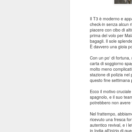
Gli ultimi giorni in Spagna hanno
avuto una colonna sonora tutta
Il T3 è moderno e appa
J
loro. Vicino alla spiaggia, gli alberi
check-in senza alcun ri
sembravano prendere vita grazie a
piacere con cibo di al
enormi stormi di piccoli pappagalli
prima del volo per Mal
verdi. Quest'anno sembravano
Di
bagagli. Il sole splend
essercene più che mai.
È davvero una gioia po
La
Originariamente arrivarono dal Sud
m
Con un po' di fortuna,
America, venduti come animali
AW
carta di soggiorno spa
domestici. Alcuni esemplari
di
molto meno complicati
riuscirono a fuggire e, nel tempo,
po
stazione di polizia nel
hanno creato popolazioni
questo fine settimana 
numerose lungo le più calde coste
Qu
J
del Mediterraneo.
ve
Ecco il motivo cruciale
spagnolo, e il suo team
potrebbero non avere 
Sa
Nel frattempo, abbiamo 
L'
ricevuto una fresca for
al
autentico revival, e i 
tr
in India all'inizio di 
re