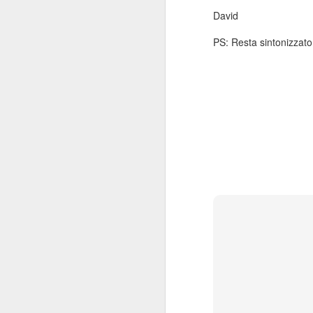
ve
David
pe
pe
PS: Resta sintonizzato
M
L’
me
He
vi
B
So
mi
M
U
so
un