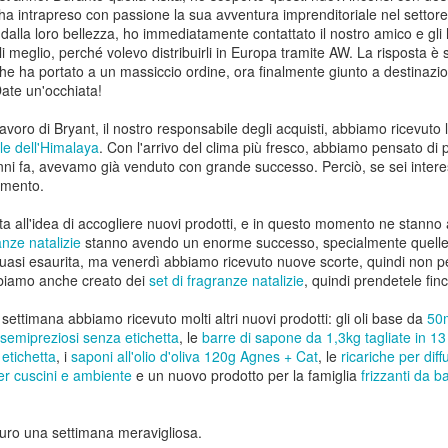
a intrapreso con passione la sua avventura imprenditoriale nel settore
dalla loro bellezza, ho immediatamente contattato il nostro amico e gli
 settimana scorsa vi parlavo degli alberi di jacaranda della Spagna
 meglio, perché volevo distribuirli in Europa tramite AW. La risposta è s
ridionale, le cui spettacolari fioriture viola trasformano intere strade in
e ha portato a un massiccio ordine, ora finalmente giunto a destinazion
umi di colore per poche settimane.
🌸 Perché Malaga si è tinta di viola?
AY
Date un'occhiata!
29
Saluti dalla Spagna…
 lavoro di Bryant, il nostro responsabile degli acquisti, abbiamo ricevut
, stranamente, in alcune zone del Regno Unito questa settimana ha
ale dell'Himalaya
. Con l'arrivo del clima più fresco, abbiamo pensato di 
tto persino più caldo che in Spagna. Spero che abbiate approfittato al
ni fa, avevamo già venduto con grande successo. Perciò, se sei intere
ssimo del ponte festivo della scorsa settimana.
timento.
 trascorso qualche giorno insieme a Toni e al team spagnolo nel
 all'idea di accogliere nuovi prodotti, e in questo momento ne stanno 
stro magazzino di Malaga. Questa volta niente storie troppo
anze natalizie
stanno avendo un enorme successo, specialmente quelle 
ammatiche da raccontare, anche se la mia odissea per ottenere il
quasi esaurita, ma venerdì abbiamo ricevuto nuove scorte, quindi non pe
ermesso di soggiorno spagnolo continua senza sosta.
bbiamo anche creato dei
set di fragranze natalizie
, quindi prendetele fin
Bombe di Calore, Burocrazia e Commercio nei Giorni
AY
settimana abbiamo ricevuto molti altri nuovi prodotti: gli oli base da
50
25
Festivi
 semipreziosi senza etichetta
, le
barre di sapone da 1,3kg tagliate in 13
 etichetta
, i
saponi all'olio d'oliva 120g Agnes + Cat
, le
ricariche per dif
n Saluto Dalla Soleggiata Spagna
er cuscini e ambiente
e un nuovo prodotto per la famiglia
frizzanti da b
onia della sorte, questa settimana in alcune zone del Regno Unito ha
tto persino più caldo che qui… ma non rilassatevi troppo — la Spagna
uguro una settimana meravigliosa.
la prossima in linea per la bomba di calore… e sta arrivando