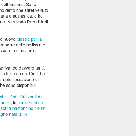
 dell'incenso. Sono
 ho detto che sarei venuto
tata entusiastica, e ho
e. Non vedo l'ora di farli
o le nuove
piastre per la
proporre delle bellissime
ssato, non esitare a
arrivando davvero tanti.
in formato da 10ml. La
rdete l'occasione di
ché sono disponibili.
ml
e
10ml
, i
frizzanti da
 pezzi
, le
confezioni da
fusori a bastoncino 140ml
agno natalizi in