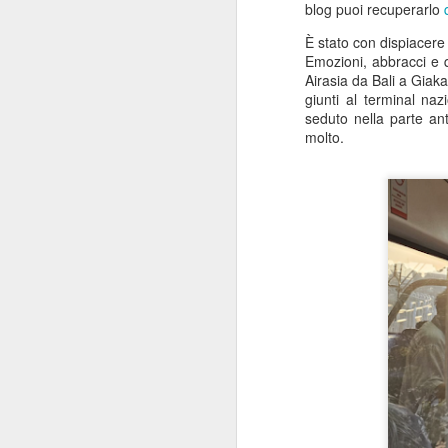
blog puoi recuperarlo
È stato con dispiacer
Emozioni, abbracci e 
Airasia da Bali a Giaka
giunti al terminal na
seduto nella parte an
molto.
MATTO COME UN
JUL
10
PAPPAGALLO… MA
ORGOGLIOSO PIÙ
CHE MAI
Saluti dalla Slovacchia