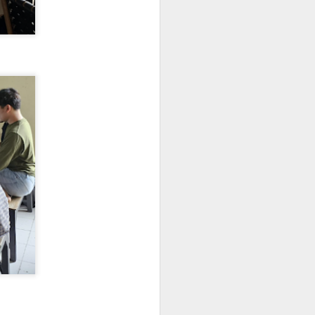
La settimana scorsa vi avevo
detto che l’estate stava prendendo
piede. Beh… questo fine
settimana è arrivata ufficialmente.
Oggi è il solstizio d’estate, il
decimo giorno della nostra
promozione “Follia di mezza
estate”.
Il solstizio d’estate è quasi
arrivato. Il giorno più lungo
dell’anno. La Festa del Papà. Il
calcio. Le feste in spiaggia di San
Juan, qui in Spagna.