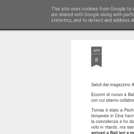
AWGifts Italia
This site uses cookies from Google to d
are shared with Google along with perf
statistics, and to detect and address a
Magazine
Home
APR
8
Saluti dal magazzino A
Eccomi di nuovo a Bali
con cui stiamo collab
Tomas è stato a Pechin
tempeste in Cina hanno
la coincidenza e ho d
volo in ritardo, ma siam
arrivati a Bali ieri a