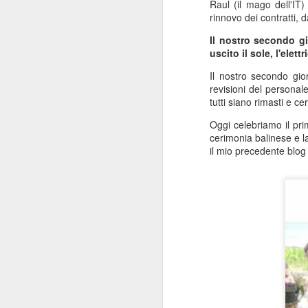
Raul (il mago dell'IT
rinnovo dei contratti,
La
me
Il nostro secondo g
fi
uscito il sole, l'elett
M
Il nostro secondo gior
revisioni del personal
E
tutti siano rimasti e c
fa
Oggi celebriamo il pri
ma
cerimonia balinese e l
il mio precedente blo
Ho
no
dr
p
M
U
Ir
fa
è 