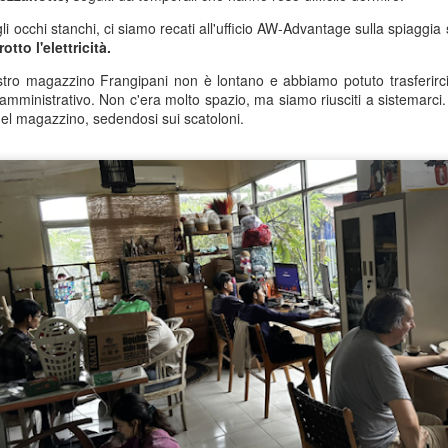
portato in quello che posso
i occhi stanchi, ci siamo recati all'ufficio AW-Advantage sulla spiaggia
caffè operaio comunista vec
tto l'elettricità.
Questi posti esistono ancor
tro magazzino Frangipani non è lontano e abbiamo potuto trasferirci ne
mministrativo. Non c'era molto spazio, ma siamo riusciti a sistemarci.
el magazzino, sedendosi sui scatoloni.
Buddha Sulla
Un brivido di pericolo a
JUL
JUN
3
26
Montagna
Mijas
Un altro saluto dalla Spagna…
Ciao scrivo di nuovo da un
venerdì caldissimo…
Spero che stiate bene e che vi