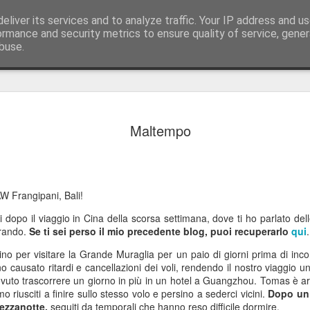
eliver its services and to analyze traffic. Your IP address and u
ormance and security metrics to ensure quality of service, gene
buse.
Cavoli, con
JUL
Maltempo
17
Saluti da Bali…
Sì, sono appena tornato su
corpo sembra essere ancora
Shanghai e Bratislava. La s
W Frangipani, Bali!
Slovacchia, dove vi ho racc
barca in Spagna: sono stato
 dopo il viaggio in Cina della scorsa settimana, dove ti ho parlato del
precedente blog, potete rec
orando.
Se ti sei perso il mio precedente blog, puoi recuperarlo
qui
.
Dopo essermi ripreso, sono 
o per visitare la Grande Muraglia per un paio di giorni prima di incont
con il nostro team in Slov
 causato ritardi e cancellazioni dei voli, rendendo il nostro viaggio
troppo poco.
ovuto trascorrere un giorno in più in un hotel a Guangzhou. Tomas è a
o riusciti a finire sullo stesso volo e persino a sederci vicini.
Dopo un 
Pranzo dietro la Cortina di
 mezzanotte,
seguiti da temporali che hanno reso difficile dormire.