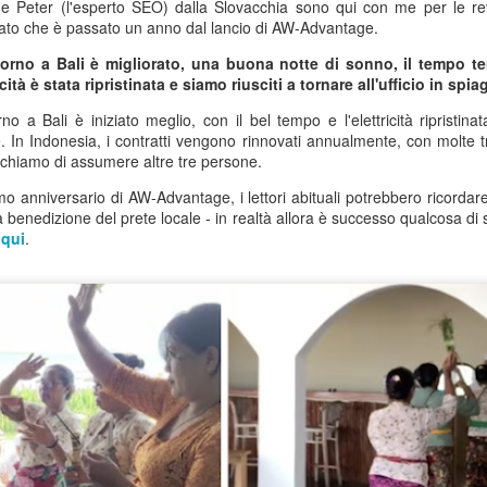
) e Peter (l'esperto SEO) dalla Slovacchia sono qui con me per le rev
 dato che è passato un anno dal lancio di AW-Advantage.
 settimana scorsa vi parlavo degli alberi di jacaranda della Spagna
ridionale, le cui spettacolari fioriture viola trasformano intere strade in
iorno a Bali è migliorato, una buona notte di sonno, il tempo 
umi di colore per poche settimane.
ricità è stata ripristinata e siamo riusciti a tornare all'ufficio in spia
🌸 Perché Malaga si è tinta di viola?
AY
29
Saluti dalla Spagna…
no a Bali è iniziato meglio, con il bel tempo e l'elettricità ripristin
e. In Indonesia, i contratti vengono rinnovati annualmente, con molte tr
, stranamente, in alcune zone del Regno Unito questa settimana ha
erchiamo di assumere altre tre persone.
tto persino più caldo che in Spagna. Spero che abbiate approfittato al
mo anniversario di AW-Advantage, i lettori abituali potrebbero ricord
ssimo del ponte festivo della scorsa settimana.
a benedizione del prete locale - in realtà allora è successo qualcosa di
g
qui
.
 trascorso qualche giorno insieme a Toni e al team spagnolo nel
stro magazzino di Malaga. Questa volta niente storie troppo
ammatiche da raccontare, anche se la mia odissea per ottenere il
ermesso di soggiorno spagnolo continua senza sosta.
Bombe di Calore, Burocrazia e Commercio nei Giorni
AY
25
Festivi
n Saluto Dalla Soleggiata Spagna
onia della sorte, questa settimana in alcune zone del Regno Unito ha
tto persino più caldo che qui… ma non rilassatevi troppo — la Spagna
la prossima in linea per la bomba di calore… e sta arrivando