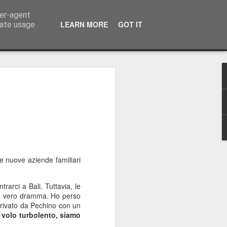
ser-agent
LEARN MORE
GOT IT
rate usage
ti e Natale a luglio
 quest’isola magica… anche se il mio
 da qualche parte tra Helsinki,
ettimana scorsa vi ho scritto dalla
ontato di quella sconsiderata gita in
 malissimo. Se vi siete perso il mio
le nuove aziende familiari
uperarlo qui.
riuscito a trascorrere un po’ di tempo
rarci a Bali. Tuttavia, le
acchia, anche se, come sempre, è stato
 un vero dramma. Ho perso
rrivato da Pechino con un
volo turbolento, siamo
 Ferro. Un giorno, a pranzo, Tomas mi ha