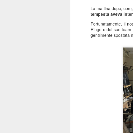
La mattina dopo, con gl
tempesta aveva interro
Fortunatamente, il nos
Ringo e del suo team a
gentilmente spostata n
MATTO COME UN
JUL
10
PAPPAGALLO… MA
ORGOGLIOSO PIÙ
CHE MAI
Saluti dalla Slovacchia