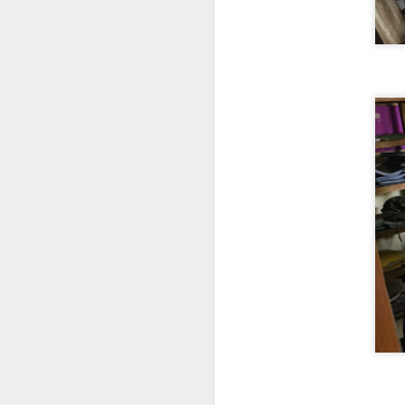
Gli ultimi giorni in Spagna hanno
avuto una colonna sonora tutta
J
loro. Vicino alla spiaggia, gli alberi
sembravano prendere vita grazie a
enormi stormi di piccoli pappagalli
verdi. Quest'anno sembravano
Di
essercene più che mai.
La
Originariamente arrivarono dal Sud
m
America, venduti come animali
AW
domestici. Alcuni esemplari
di
riuscirono a fuggire e, nel tempo,
po
hanno creato popolazioni
numerose lungo le più calde coste
Qu
J
del Mediterraneo.
ve
Sa
L'
al
tr
re