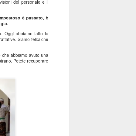
isioni del personale e il
tempestoso è passato, è
ggia.
ata. Oggi abbiamo fatto le
attative. Siamo felici che
are che abbiamo avuto una
 strano. Potete recuperare