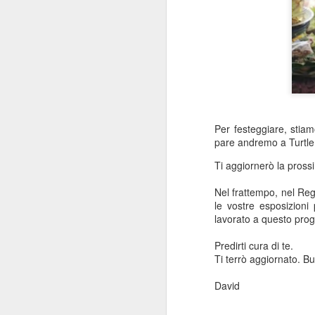
ve
pe
pe
M
L’
me
Per festeggiare, stia
He
pare andremo a Turtle
vi
Ti aggiornerò la pros
B
Nel frattempo, nel Reg
So
le vostre esposizioni 
mi
lavorato a questo prog
M
Predirti cura di te.
Ti terrò aggiornato. B
U
so
David
un