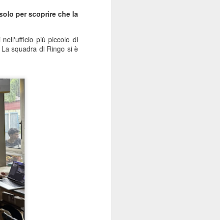
 descrivere solo come un vero e proprio
solo per scoprire che la
chio stile.
a in Slovacchia.
ll'ufficio più piccolo di
 La squadra di Ringo si è
Il giorno più lungo, la
JUN
19
festa del papà e una
valigia piena di sapone
Saluti dalla Spagna