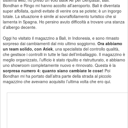
sistema web, ho preso un volo Batik Air per Denpasar, Bali.
Bondhan e Ringo mi hanno accolto all’aeroporto. Bali è diventata
super affollata, quindi evitate di venire ora se potete; è un ingorgo
totale. La situazione è simile al sovraffollamento turistico che si
lamenta in Spagna. Ho persino avuto difficoltà a trovare una stanza
d’albergo decente.
Oggi ho visitato il magazzino a Bali, in Indonesia, e sono rimasto
sorpreso dai cambiamenti dal mio ultimo soggiorno.
Ora abbiamo
un team solido, con Atiek
, una specialista del controllo qualità,
che gestisce i controlli in tutte le fasi dell’imballaggio. Il magazzino è
meglio organizzato, l’ufficio è stato ripulito e ristrutturato, e abbiamo
uno showroom completamente nuovo e rinnovato. Questa è la
sorpresa numero 4: quanto siano cambiate le cose!
Poi
Bondhan mi ha portato dall’altra parte della strada al piccolo
magazzino che avevamo acquisito l’ultima volta che ero qui.