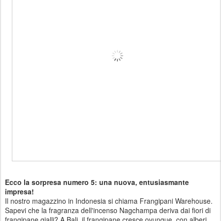
Ecco la sorpresa numero 5: una nuova, entusiasmante
impresa!
Il nostro magazzino in Indonesia si chiama Frangipani Warehouse.
Sapevi che la fragranza dell'incenso Nagchampa deriva dai fiori di
frangipane gialli? A Bali, il frangipane cresce ovunque, con alberi