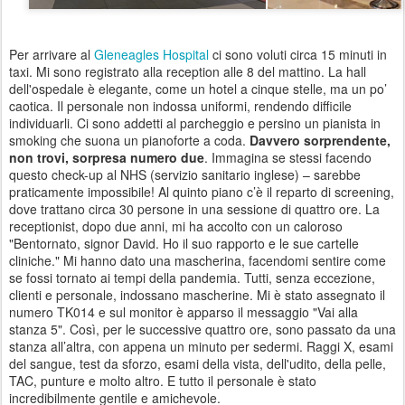
Per arrivare al
Gleneagles Hospital
ci sono voluti circa 15 minuti in
taxi. Mi sono registrato alla reception alle 8 del mattino. La hall
dell'ospedale è elegante, come un hotel a cinque stelle, ma un po’
caotica. Il personale non indossa uniformi, rendendo difficile
individuarli. Ci sono addetti al parcheggio e persino un pianista in
smoking che suona un pianoforte a coda.
Davvero sorprendente,
non trovi,
sorpresa numero due
. Immagina se stessi facendo
questo check-up al NHS (servizio sanitario inglese) – sarebbe
praticamente impossibile! Al quinto piano c’è il reparto di screening,
dove trattano circa 30 persone in una sessione di quattro ore. La
receptionist, dopo due anni, mi ha accolto con un caloroso
"Bentornato, signor David. Ho il suo rapporto e le sue cartelle
cliniche." Mi hanno dato una mascherina, facendomi sentire come
se fossi tornato ai tempi della pandemia. Tutti, senza eccezione,
clienti e personale, indossano mascherine. Mi è stato assegnato il
numero TK014 e sul monitor è apparso il messaggio "Vai alla
stanza 5". Così, per le successive quattro ore, sono passato da una
stanza all’altra, con appena un minuto per sedermi. Raggi X, esami
del sangue, test da sforzo, esami della vista, dell'udito, della pelle,
TAC, punture e molto altro. E tutto il personale è stato
incredibilmente gentile e amichevole.