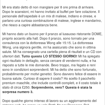
Mi era stato detto di non mangiare per 8 ore prima di arrivare.
Dopo le scansioni, mi hanno invitato al buffet per fare colazione. Il
personale dell'ospedale è un mix di malese, indiano e cinese, e
parlano una curiosa combinazione di malese, inglese e mandarino,
che riesco a capire abbastanza bene.
Mi hanno dato un buono per il pranzo al lussuoso ristorante DOME,
proprio accanto alla hall. Dopo il pranzo, sono tornato per una
consulenza con la dottoressa Wong alle 15:15. La dottoressa
Wong, una signora gentile, mi ha assicurato che sono in ottima
salute. Mi ha consegnato una cartella piena di risultati e un CD con
ulteriori dati.
Tutto questo LO STESSO GIORNO!
Mi ha spiegato
ogni risultato in dettaglio, senza cercare di vendermi nulla, e ha
risposto a tutte le mie domande. Bevo troppo, ma fegato e reni
sono in condizioni sorprendenti. Mi ha detto che sono fortunato,
probabilmente per motivi genetici. Sono davvero felice di essere in
buona salute. Curioso di sapere il costo? Ho scelto il pacchetto
premium maschile, che include controlli completi, e il costo totale è
stato di circa £250.
Sorprendente, vero? Questa è stata la
sorpresa numero 3.
Dopo qualche giorno intenso di lavoro su un aggiornamento del