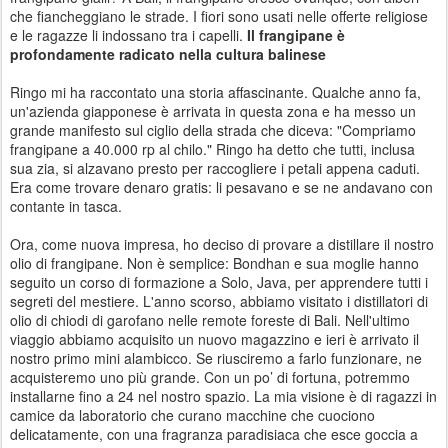
che fiancheggiano le strade. I fiori sono usati nelle offerte religiose
e le ragazze li indossano tra i capelli.
Il frangipane è
profondamente radicato nella cultura balinese
Ringo mi ha raccontato una storia affascinante. Qualche anno fa,
un'azienda giapponese è arrivata in questa zona e ha messo un
grande manifesto sul ciglio della strada che diceva: "Compriamo
frangipane a 40.000 rp al chilo." Ringo ha detto che tutti, inclusa
sua zia, si alzavano presto per raccogliere i petali appena caduti.
Era come trovare denaro gratis: li pesavano e se ne andavano con
contante in tasca.
Ora, come nuova impresa, ho deciso di provare a distillare il nostro
olio di frangipane. Non è semplice: Bondhan e sua moglie hanno
seguito un corso di formazione a Solo, Java, per apprendere tutti i
segreti del mestiere. L'anno scorso, abbiamo visitato i distillatori di
olio di chiodi di garofano nelle remote foreste di Bali. Nell'ultimo
viaggio abbiamo acquisito un nuovo magazzino e ieri è arrivato il
nostro primo mini alambicco. Se riusciremo a farlo funzionare, ne
acquisteremo uno più grande. Con un po’ di fortuna, potremmo
installarne fino a 24 nel nostro spazio. La mia visione è di ragazzi in
camice da laboratorio che curano macchine che cuociono
delicatamente, con una fragranza paradisiaca che esce goccia a