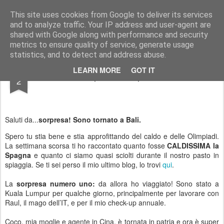
AWGifts Italia
This site uses cookies from Google to deliver its services
and to analyze traffic. Your IP address and user-agent are
Home
shared with Google along with performance and security
metrics to ensure quality of service, generate usage
statistics, and to detect and address abuse.
AUG
LEARN MORE
GOT IT
7 Sorprese Sorprendenti
2
Saluti da...
sorpresa! Sono tornato a Bali.
Spero tu stia bene e stia approfittando del caldo e delle Olimpiadi.
La settimana scorsa ti ho raccontato quanto fosse
CALDISSIMA la
Spagna
e quanto ci siamo quasi sciolti durante il nostro pasto in
spiaggia. Se ti sei perso il mio ultimo blog, lo trovi
qui
.
La
sorpresa numero uno:
da allora ho viaggiato! Sono stato a
Kuala Lumpur per qualche giorno, principalmente per lavorare con
Raul, il mago dell’IT, e per il mio check-up annuale.
Coco, mia moglie e agente in Cina, è tornata in patria e ora è super