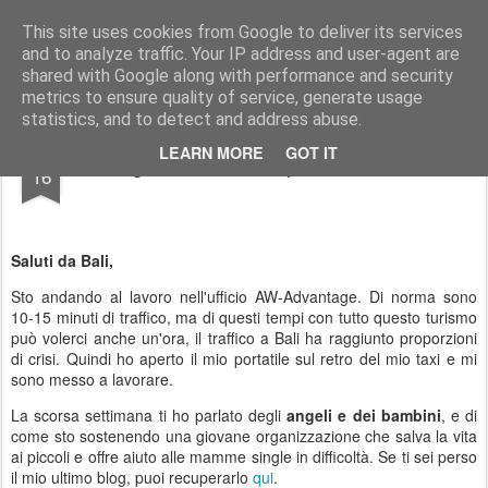
AWGifts Italia
This site uses cookies from Google to deliver its services
and to analyze traffic. Your IP address and user-agent are
Home
shared with Google along with performance and security
metrics to ensure quality of service, generate usage
statistics, and to detect and address abuse.
AUG
LEARN MORE
GOT IT
La giornata dell'indipendenza a Bali
16
Saluti da Bali,
Sto andando al lavoro nell'ufficio AW-Advantage. Di norma sono
10-15 minuti di traffico, ma di questi tempi con tutto questo turismo
può volerci anche un'ora, il traffico a Bali ha raggiunto proporzioni
di crisi. Quindi ho aperto il mio portatile sul retro del mio taxi e mi
sono messo a lavorare.
La scorsa settimana ti ho parlato degli
angeli e dei bambini
, e di
come sto sostenendo una giovane organizzazione che salva la vita
ai piccoli e offre aiuto alle mamme single in difficoltà. Se ti sei perso
il mio ultimo blog, puoi recuperarlo
qui
.