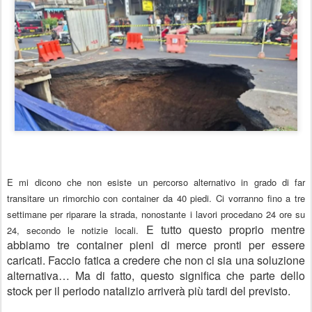
E mi dicono che
non esiste un percorso alternativo
in grado di far
transitare un
rimorchio con container da 40 piedi
. Ci vorranno
fino a tre
settimane
per riparare la strada,
nonostante i lavori procedano 24 ore su
E tutto questo
proprio mentre
24
, secondo le notizie locali.
abbiamo tre container pieni di merce pronti per essere
caricati
.
Faccio fatica a credere che
non ci sia una soluzione
alternativa
… Ma di fatto,
questo significa che parte dello
stock per il periodo natalizio arriverà più tardi del previsto
.