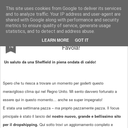
AWGifts Italia
This site uses cookies from Google to deliver its services
and to analyze traffic. Your IP address and user-agent are
Home
shared with Google along with performance and security
metrics to ensure quality of service, generate usage
statistics, and to detect and address abuse.
Buchi, Ciotole e un Grande Lancio da
JUL
LEARN MORE
GOT IT
14
Favola!
Un saluto da una Sheffield in piena ondata di caldo!
Spero che tu riesca a
trovare un momento
per goderti questo
meraviglioso clima qui nel Regno Unito. Mi sento davvero fortunato a
essere qui in questo momento… anche se super impegnato!
È stata una settimana pazza – ma proprio
pazzamente pazza
. Il focus
principale è stato il
lancio del
nostro nuovo, grande e bellissimo sito
per il dropshipping
.
Qui sotto trovi un aggiornamento completo e