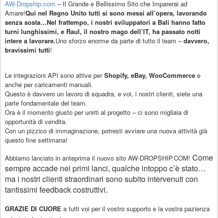
AW-Dropship.com
– Il Grande e Bellissimo Sito che Imparerai ad
Amare!
Qui nel Regno Unito
tutti si sono messi all’opera
, lavorando
senza sosta…Nel frattempo,
i nostri sviluppatori a Bali
hanno fatto
turni lunghissimi, e
Raul, il nostro mago dell’IT
, ha passato notti
intere a lavorare.
Uno sforzo enorme da parte di tutto il team
–
davvero,
bravissimi tutti
!
Le integrazioni API sono attive per
Shopify, eBay, WooCommerce
e
anche per
caricamenti manuali
.
Questo è davvero
un lavoro di squadra
, e voi, i nostri clienti,
siete una
parte fondamentale del team
.
Ora è il momento giusto per unirti al progetto
– ci sono migliaia di
opportunità di vendita.
Con un pizzico di immaginazione, potresti avviare una nuova attività già
questo fine settimana!
Come
Abbiamo lanciato in anteprima il nuovo sito
AW-DROPSHIP.COM
!
sempre accade nei primi lanci,
qualche intoppo c’è stato
…
ma i nostri clienti straordinari sono subito intervenuti con
tantissimi feedback costruttivi
.
GRAZIE DI CUORE
a tutti voi per il vostro supporto e la vostra pazienza