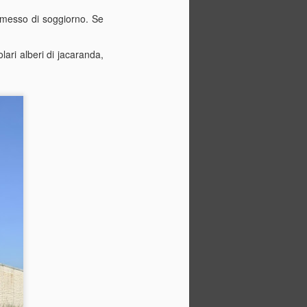
 descrivere solo come un vero e proprio
rmesso di soggiorno. Se
chio stile.
a in Slovacchia.
lari alberi di jacaranda,
Il giorno più lungo, la
JUN
19
festa del papà e una
valigia piena di sapone
Saluti dalla Spagna