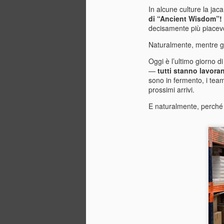
In alcune culture la jac
La
di “Ancient Wisdom”!
me
decisamente più piacev
fi
M
Naturalmente, mentre gli
Oggi è l’ultimo giorno d
—
tutti stanno lavora
E
sono in fermento, i team 
fa
prossimi arrivi.
ma
E naturalmente, perch
Ho
no
dr
p
M
U
Ir
fa
è 