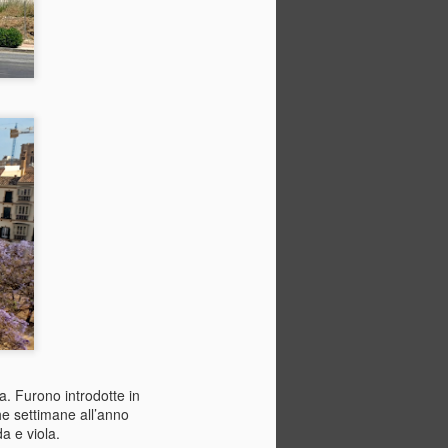
La settimana scorsa vi avevo
detto che l’estate stava prendendo
piede. Beh… questo fine
settimana è arrivata ufficialmente.
Oggi è il solstizio d’estate, il
decimo giorno della nostra
promozione “Follia di mezza
estate”.
Il solstizio d’estate è quasi
arrivato. Il giorno più lungo
dell’anno. La Festa del Papà. Il
calcio. Le feste in spiaggia di San
Juan, qui in Spagna.
. Furono introdotte in
he settimane all’anno
a e viola.