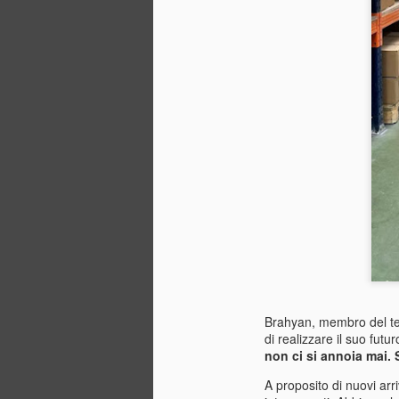
ve
pe
pe
M
L’
me
He
vi
B
So
mi
M
Brahyan, membro del tea
di realizzare il suo fut
U
non ci si annoia mai.
so
un
A proposito di nuovi arr