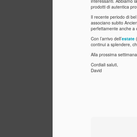
interessanti. Abbiamo lav
La
prodotti di autentica pr
Ka
re
Il recente periodo di be
associano subito Ancien
perfettamente anche a 
M
Con l’arrivo dell’
estate
(
continui a splendere, che
Sa
Alla prossima settimana,
Mi
po
Cordiali saluti,
Fe
David
di
se
A
S
L
so