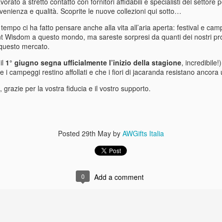
orato a stretto contatto con fornitori affidabili e specialisti del settore
 settimana scorsa vi raccontavo del mio viaggio piuttosto intenso tra
ovenienza e qualità. Scoprite le nuove collezioni qui sotto…
thmandu, Calcutta, Mumbai e Sheffield. Se ve lo siete persi, potete
cuperarlo qui.
l tempo ci ha fatto pensare anche alla vita all’aria aperta: festival e ca
t Wisdom a questo mondo, ma sareste sorpresi da quanti dei nostri pro
questo mercato.
Da Kathmandu a Calcutta, fino al Kenwood Hotel… e
AY
5
12 ore di sonno
il
1° giugno segna ufficialmente l’inizio della stagione
, incredibile!
 i campeggi restino affollati e che i fiori di jacaranda resistano ancora 
luti da Sheffield. Come sempre, alloggio al Kenwood Hotel.
 grazie per la vostra fiducia e il vostro supporto.
 sono appena svegliato dopo un sonno profondo ben 12 ore filate (tra
co vi spiego il perché). Era venerdì 1° maggio, il Primo Maggio —
sta del Lavoro in gran parte d’Europa — con la luna piena e la vigilia
 un lungo weekend. Uno di quei rari momenti in cui il calendario
mbra allinearsi e sussurrare: fermati, rifletti, goditi l’attimo.
Posted
29th May
by
AWGifts Italia
Una notte strana a Guangzhou… e una calorosa
PR
24
accoglienza a Kathmand
0
Add a comment
aluti da Kathmandu,
a settimana precedente mi trovavo a Yiwu, in Cina. Questa settimana
no stato in Nepal. Se vi siete persi l’aggiornamento su Yiwu, potevate