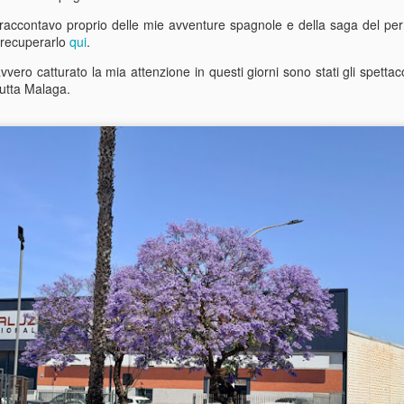
portato in quello che posso
 raccontavo proprio delle mie avventure spagnole e della saga del pe
caffè operaio comunista vec
e recuperarlo
qui
.
Questi posti esistono ancor
ro catturato la mia attenzione in questi giorni sono stati gli spettaco
 tutta Malaga.
Buddha Sulla
Un brivido di pericolo a
JUL
JUN
3
26
Montagna
Mijas
Un altro saluto dalla Spagna…
Ciao scrivo di nuovo da un
venerdì caldissimo…
Spero che stiate bene e che vi