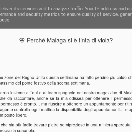
eliver its services and to analyze traffic. Your IP address and u
ormance and security metrics to ensure quality of service, gene
buse.
🌸 Perché Malaga si è tinta di viola?
Cavoli, con
JUL
17
Saluti da Bali…
Sì, sono appena tornato su
corpo sembra essere ancora
ne zone del Regno Unito questa settimana ha fatto persino più caldo 
Shanghai e Bratislava. La s
massimo del ponte festivo della scorsa settimana.
Slovacchia, dove vi ho racc
barca in Spagna: sono stato
iorno insieme a Toni e al team spagnolo nel nostro magazzino di Mala
precedente blog, potete rec
che da raccontare, anche se la mia odissea per ottenere il permess
l permesso è pronto… ma riuscire a ottenere un appuntamento per ritir
Dopo essermi ripreso, sono 
 agente controlla ogni mattina la disponibilità degli appuntamenti… e o
con il nostro team in Slov
n posto libero.
troppo poco.
 che sia più facile trovare pietre semipreziose in una miniera sperduta 
Pranzo dietro la Cortina di
rocrazia spagnola.