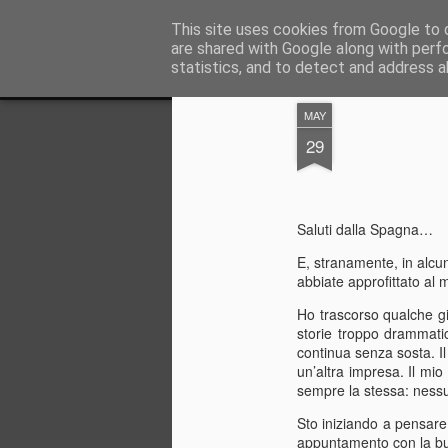
AWGifts Italia
This site uses cookies from Google to d
are shared with Google along with perf
statistics, and to detect and address a
Magazine
Home
MAY
29
Saluti dalla Spagna…
E, stranamente, in alcu
abbiate approfittato al 
Ho trascorso qualche g
storie troppo drammati
continua senza sosta. I
un’altra impresa. Il mio
sempre la stessa: nessu
Sto iniziando a pensare
appuntamento con la bu